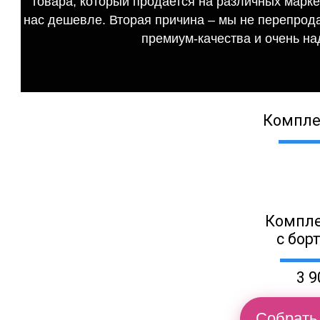
товара, который продается на различных маркет
нас дешевле. Вторая причина – мы не перепрода
премиум-качества и очень на
Компле
Компле
с бор
3 9
Собрать 