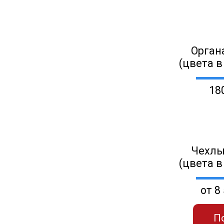
Орган
(цвета в
18
Чехлы
(цвета в
от 8
П