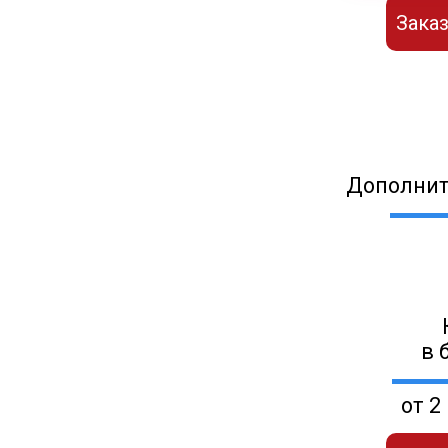
Заказ
Дополнит
в 
от 2