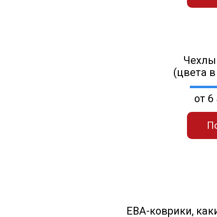
Чехлы
(цвета в
от 6
П
ЕВА-коврики, к