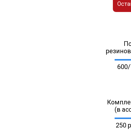
Оста
П
резино
600/
Компле
(в ас
250 