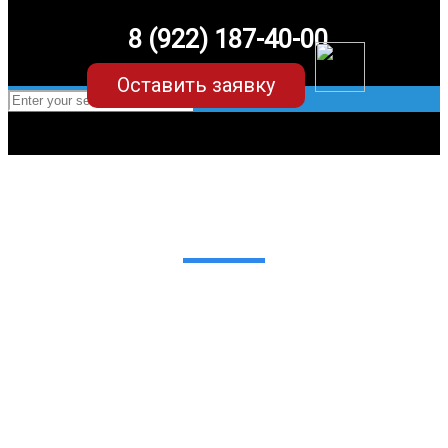
8 (922) 187-40-00
Оставить заявку
EVA-коврики для Chery Tiggo 8
в Екатеринбурге
Мы сами производим НЕУБИВАЕМЫЕ
EVA-коврики премиум-качества
как в исполнении с бортиками (3D),
так и обычные