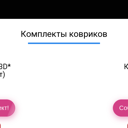
Комплекты ковриков
3D*
К
т)
кт!
Со