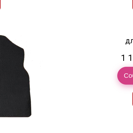
д
1 
Со