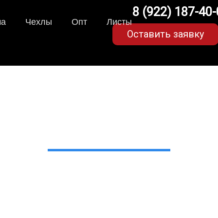
8 (922) 187-40
ма
Чехлы
Опт
Листы
Оставить заявку
коврики для Chevrolet 
в Екатеринбурге
 сами производим НЕУБИВАЕ
EVA-коврики премиум-качеств
полнении с бортиками (3D), так 