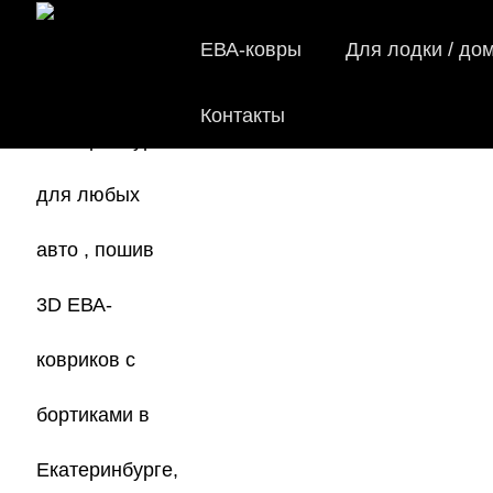
ЕВА-ковры
Для лодки / до
Контакты
EVA-
Мы
как в ис