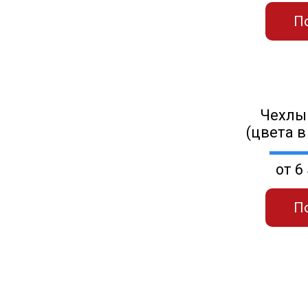
П
Чехлы
(цвета в
от 6
П