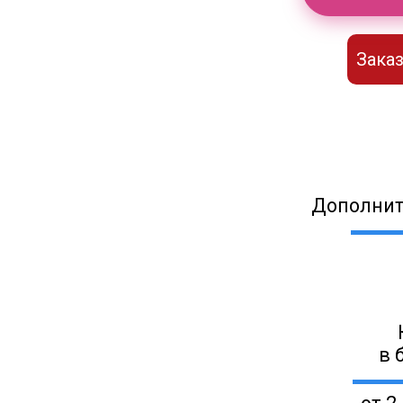
Заказ
Дополнит
в 