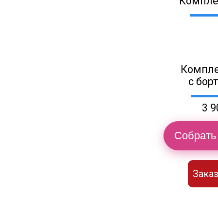
Компле
Компле
с бор
3 9
Собрать 
Заказ