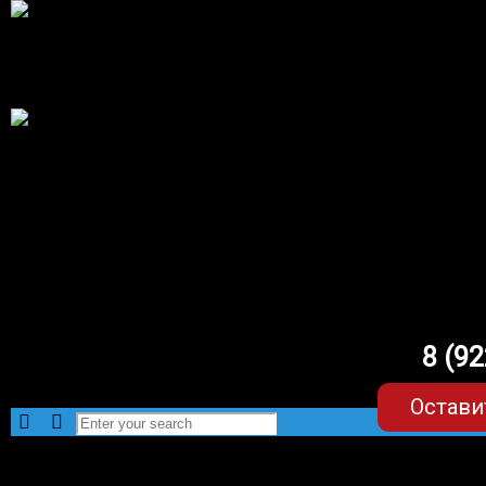
8 (9
Остави