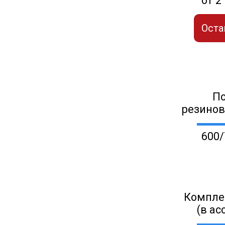
от 2
Оста
П
резино
600/
Компле
(в ас