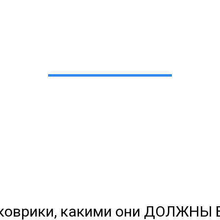
VA-коврики для Ford/Фо
для любых моделей
 сами производим НЕУБИВАЕ
EVA-коврики премиум-качеств
полнении с бортиками (3D), так 
коврики, какими они ДОЛЖНЫ