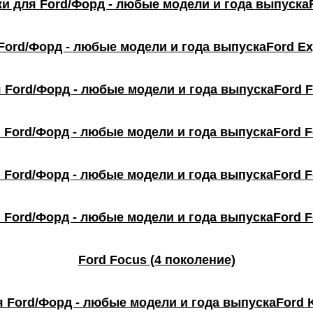
Ford Ex
Ford F
Ford F
Ford F
Ford F
Ford Focus (4 поколение)
Ford 