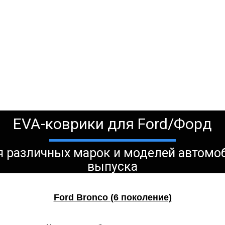
EVA-коврики для Ford/Форд
ля различных марок и моделей автомо
выпуска
Ford Bronco (6 поколение)