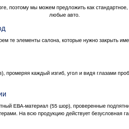
рге, поэтому мы можем предложить как стандартное,
любые авто.
од
роем те элементы салона, которые нужно закрыть и
в), промеряя каждый изгиб, угол и видя глазами про
ии
отный ЕВА-материал (55 шор), проверенные подпятни
ерами. На всю продукцию действует безусловная га