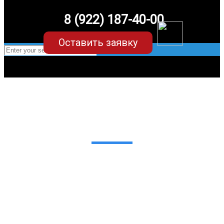
8 (922) 187-40-00
Оставить заявку
EVA-коврики для GAK/ГАК Trumpchi M8
(2 поколение)
в Екатеринбурге
Мы сами производим НЕУБИВАЕМЫЕ
EVA-коврики премиум-качества
как в исполнении с бортиками (3D),
так и обычные