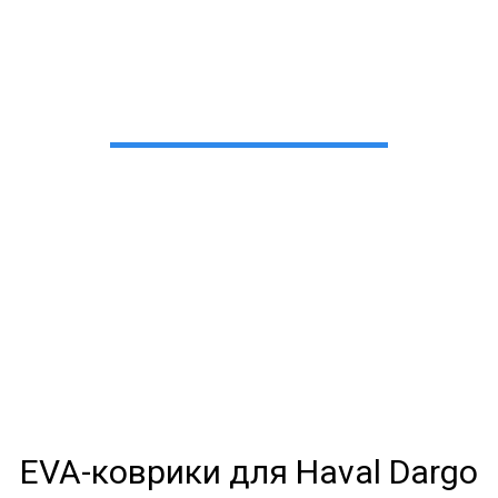
A-коврики для Haval Da
в Екатеринбурге
 сами производим НЕУБИВАЕ
EVA-коврики премиум-качеств
полнении с бортиками (3D), так 
EVA-коврики для Haval Dargo