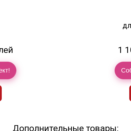
дл
блей
1 1
ект!
Соб
Дополнительные товары: