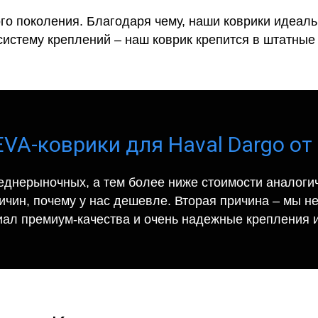
го поколения. Благодаря чему, наши коврики идеальн
систему креплений – наш коврик крепится в штатные 
EVA-коврики для Haval Dargo от 
еднерыночных, а тем более ниже стоимости аналогич
ричин, почему у нас дешевле. Вторая причина – мы н
иал премиум-качества и очень надежные крепления и