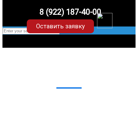
8 (922) 187-40-00
Оставить заявку
EVA-коврики для Haval (Hover) H3/H5
(1 поколение)
в Екатеринбурге
Мы сами производим НЕУБИВАЕМЫЕ
EVA-коврики премиум-качества
как в исполнении с бортиками (3D),
так и обычные