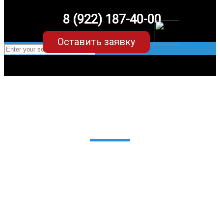
8 (922) 187-40-00
Оставить заявку
EVA-коврики для Honda Civic (8
поколение)
в Екатеринбурге
Мы сами производим НЕУБИВАЕМЫЕ
EVA-коврики премиум-качества
как в исполнении с бортиками (3D),
так и обычные