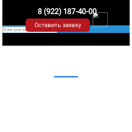
8 (922) 187-40-00
Оставить заявку
EVA-коврики для Hyundai Creta
в Екатеринбурге
Мы сами производим НЕУБИВАЕМЫЕ
EVA-коврики премиум-качества
как в исполнении с бортиками (3D),
так и обычные