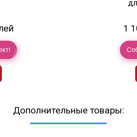
дл
блей
1 1
ект!
Соб
Дополнительные товары: