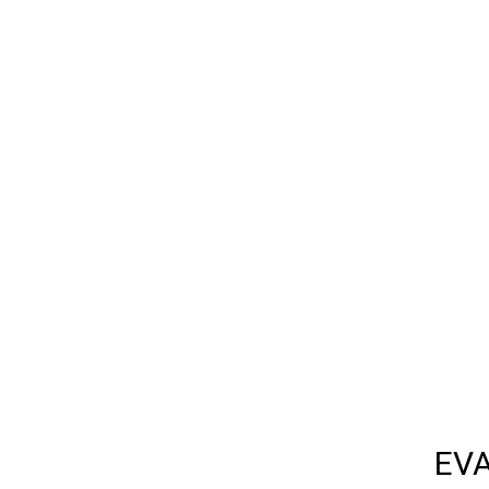
EVA-ков
Мы
как в ис
EVA