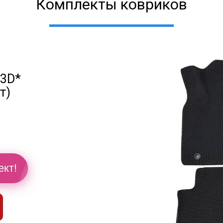
Комплекты ковриков
 3D*
т)
й
ект!