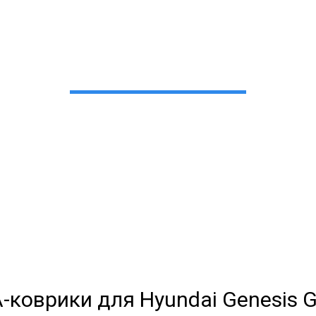
рики для Hyundai Genes
в Екатеринбурге
 сами производим НЕУБИВАЕ
EVA-коврики премиум-качеств
полнении с бортиками (3D), так 
-коврики для Hyundai Genesis G