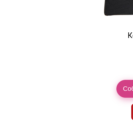
К
Соб