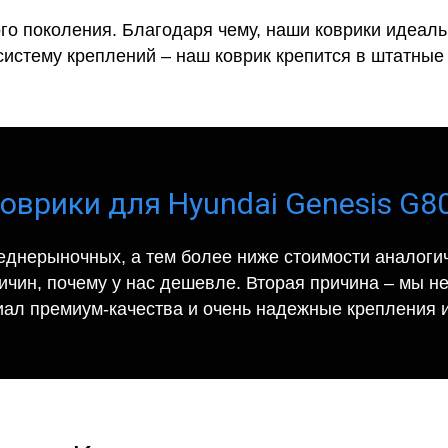
го поколения. Благодаря чему, наши коврики идеальн
систему креплений – наш коврик крепится в штатные 
оврики для Hyundai Genesis G80 
еднерыночных, а тем более ниже стоимости аналогич
ричин, почему у нас дешевле. Вторая причина – мы н
иал премиум-качества и очень надежные крепления и