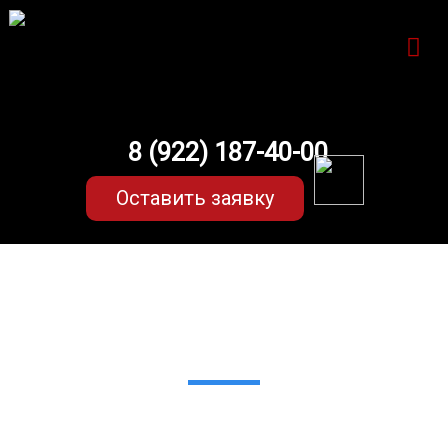
8 (922) 187-40-00
Оставить заявку
EVA-коврики для Infiniti
FX35/37/50/30d QX70 s51 (2
поколение)
в Екатеринбурге
Мы сами производим
НЕУБИВАЕМЫЕ