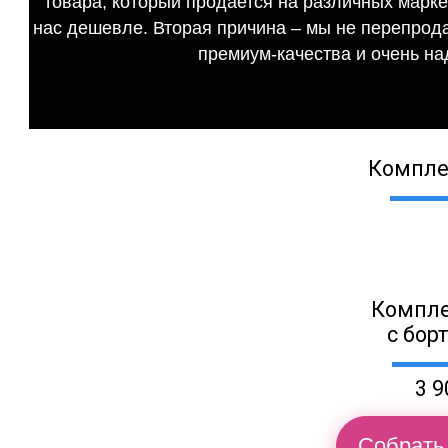
товара, который продается на различных маркет
нас дешевле. Вторая причина – мы не перепрода
премиум-качества и очень на
Компле
Компле
с бор
3 9
Собрать 