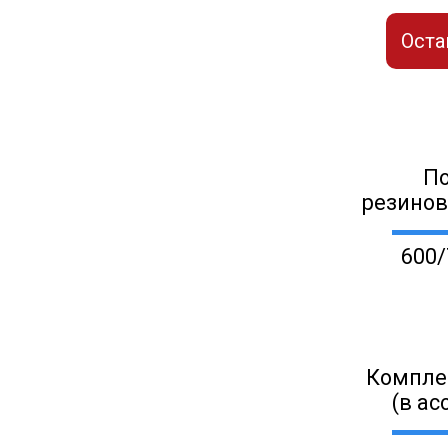
Оста
П
резино
600/
Компле
(в ас