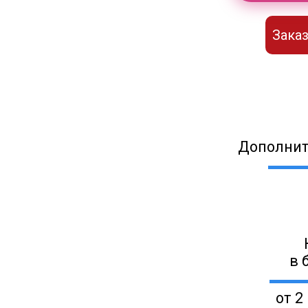
Заказ
Дополнит
в 
от 2