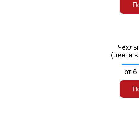
П
Чехлы
(цвета в
от 6
П