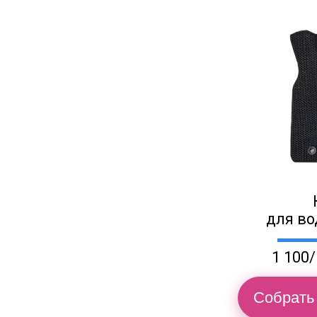
для во
1 100/
Собрать 