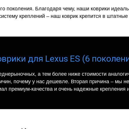
го поколения. Благодаря чему, наши коврики идеальн
систему креплений – наш коврик крепится в штатные 
врики для Lexus ES (6 поколени
еднерыночных, а тем более ниже стоимости аналогич
ричин, почему у нас дешевле. Вторая причина – мы н
иал премиум-качества и очень надежные крепления и