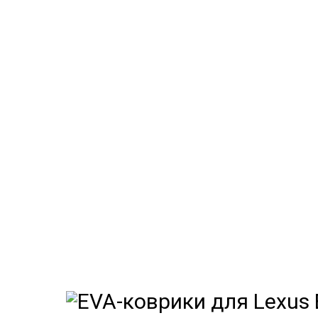
EVA-ков
Мы
как в ис