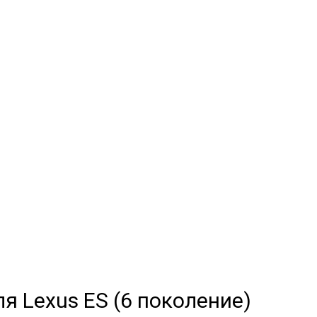
коление)
МЫЕ
а
и обычные
я Lexus ES (6 поколение)