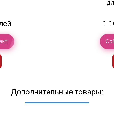
дл
блей
1 1
ект!
Соб
Дополнительные товары: