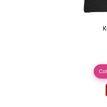
К
Соб