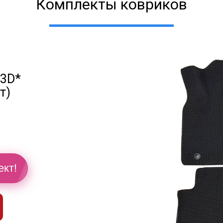
Комплекты ковриков
 3D*
т)
й
ект!