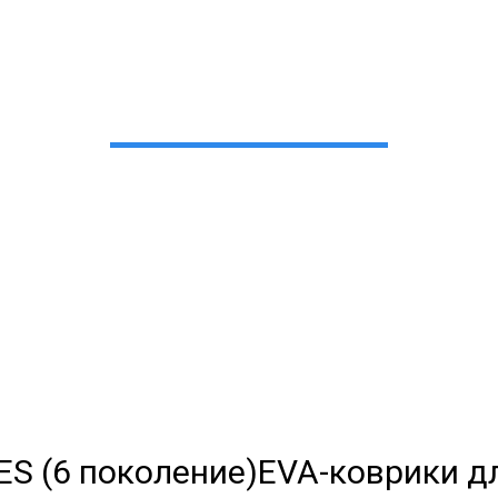
рики для Lexus ES (6 по
в Екатеринбурге
 сами производим НЕУБИВАЕ
EVA-коврики премиум-качеств
полнении с бортиками (3D), так 
EVA-коврики дл