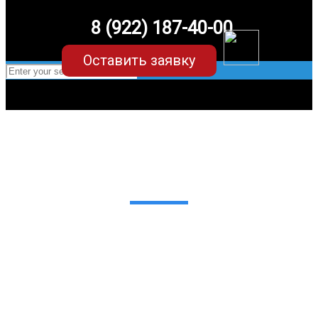
8 (922) 187-40-00
Оставить заявку
EVA-коврики для Lexus RX (3
поколение)
в Екатеринбурге
Мы сами производим НЕУБИВАЕМЫЕ
EVA-коврики премиум-качества
как в исполнении с бортиками (3D),
так и обычные