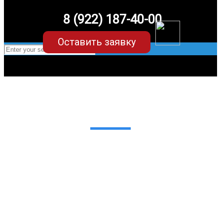
8 (922) 187-40-00
Оставить заявку
EVA-коврики для Lixiang L6
в Екатеринбурге
Мы сами производим НЕУБИВАЕМЫЕ
EVA-коврики премиум-качества
как в исполнении с бортиками (3D),
так и обычные