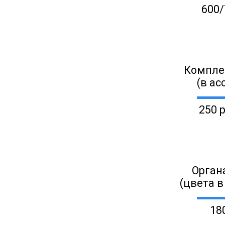
600/
Компле
(в ас
250 
Орган
(цвета в
18