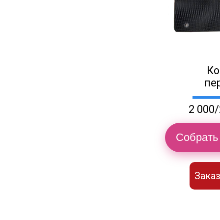
Ко
пе
2 000/
Собрать 
Заказ