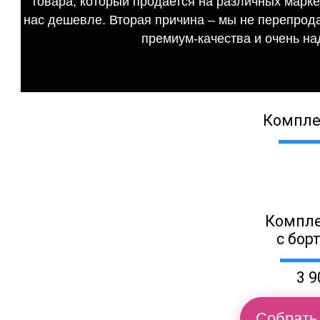
товара, который продается на различных маркет
нас дешевле. Вторая причина – мы не перепрода
премиум-качества и очень на
Компле
Компле
с бор
3 9
Собрать 