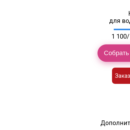
для во
1 100/
Собрать 
Заказ
Дополнит