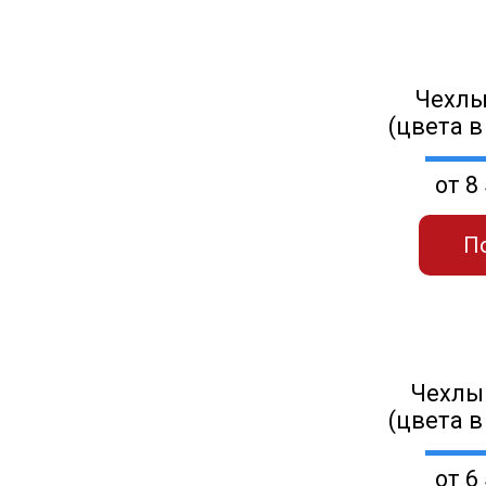
Чехлы
(цвета в
от 8
П
Чехлы
(цвета в
от 6