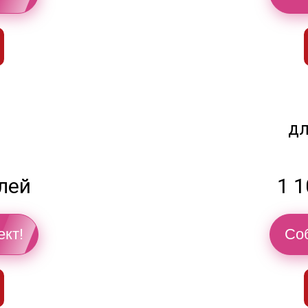
дл
блей
1 1
ект!
Соб