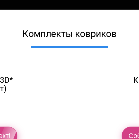
Комплекты ковриков
 3D*
К
т)
й
ект!
Соб