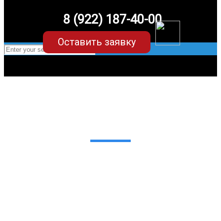
8 (922) 187-40-00
Оставить заявку
EVA-коврики для Mercedes Benz S
класс w222 (3 поколение)
в Екатеринбурге
Мы сами производим НЕУБИВАЕМЫЕ
EVA-коврики премиум-качества
как в исполнении с бортиками (3D),
так и обычные