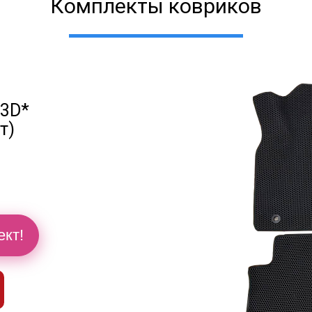
Комплекты ковриков
 3D*
т)
й
ект!