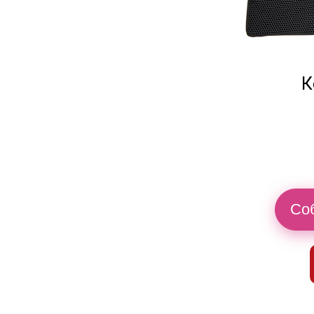
К
Соб