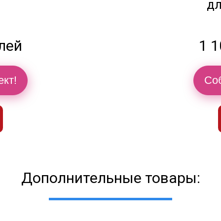
дл
блей
1 1
ект!
Соб
Дополнительные товары: