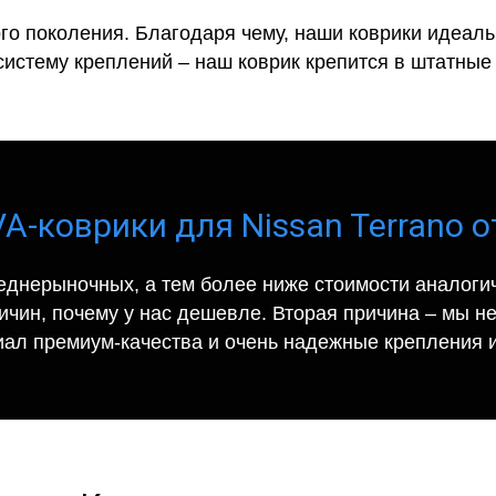
го поколения. Благодаря чему, наши коврики идеальн
систему креплений – наш коврик крепится в штатные 
A-коврики для Nissan Terrano о
еднерыночных, а тем более ниже стоимости аналогич
ричин, почему у нас дешевле. Вторая причина – мы н
иал премиум-качества и очень надежные крепления и