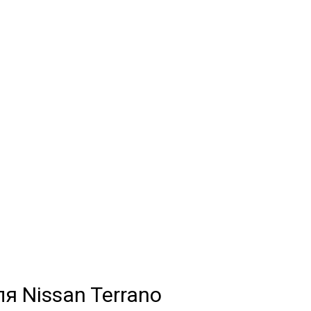
rano
МЫЕ
а
и обычные
я Nissan Terrano