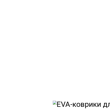
EVA
Мы
как в ис