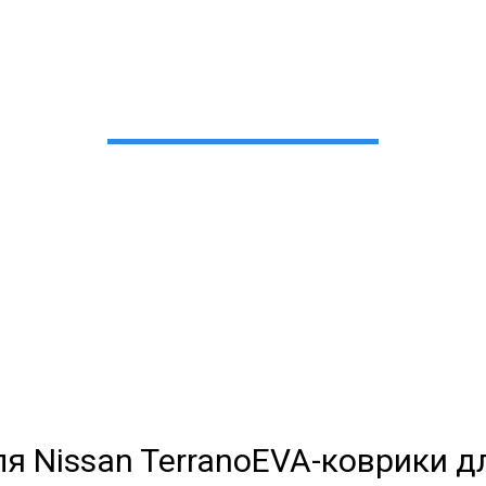
-коврики для Nissan Ter
в Екатеринбурге
 сами производим НЕУБИВАЕ
EVA-коврики премиум-качеств
полнении с бортиками (3D), так 
EVA-коврики дл