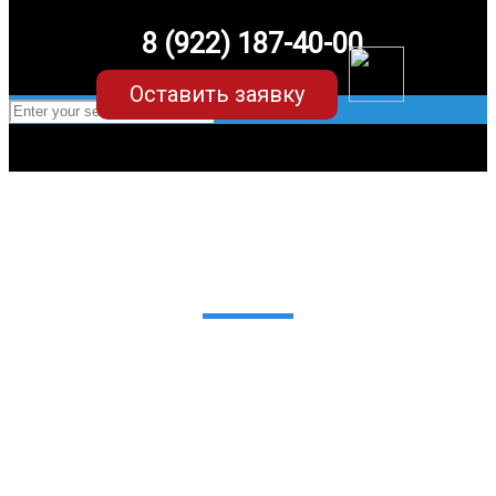
8 (922) 187-40-00
Оставить заявку
EVA-коврики для Land Rover Discovery
(5 поколение)
в Екатеринбурге
Мы сами производим НЕУБИВАЕМЫЕ
EVA-коврики премиум-качества
как в исполнении с бортиками (3D),
так и обычные