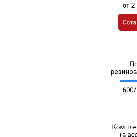
от 2
Оста
П
резино
600/
Компле
(в ас