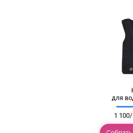
для во
1 100/
Собрать 