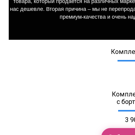
товара, который продается на различных маркет
нас дешевле. Вторая причина – мы не перепрода
премиум-качества и очень на
Компле
Компле
с бор
3 9