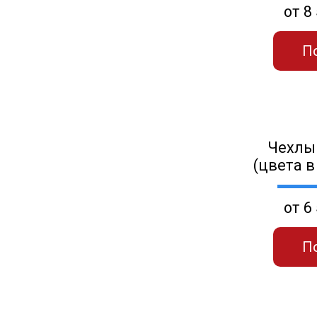
от 8
П
Чехлы
(цвета в
от 6
П