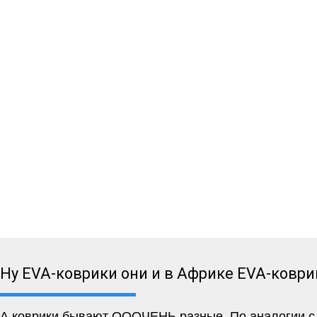
Ну EVA-коврики они и в Африке EVA-коври
А коврики бывают ОООЧЕНЬ разные. По аналогии с м