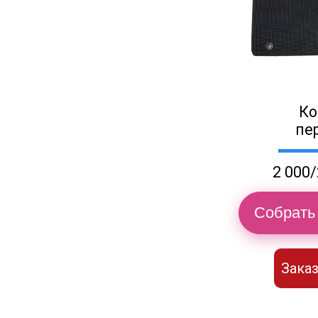
Ко
пе
2 000/
Собрать 
Заказ