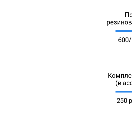
П
резино
600/
Компле
(в ас
250 