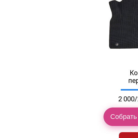
Ко
пе
2 000/
Собрать 