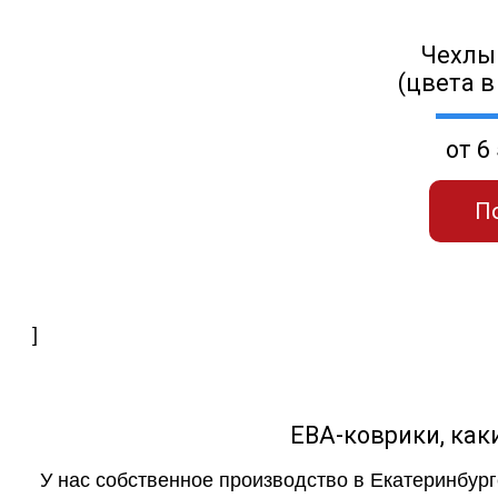
Чехлы
(цвета в
от 6
П
]
ЕВА-коврики, к
У нас собственное производство в Екатеринбург