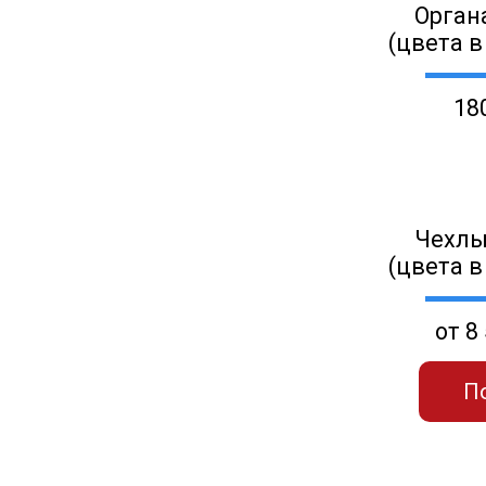
Орган
(цвета в
18
Чехлы
(цвета в
от 8
П