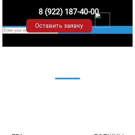
8 (922) 187-40-00
Оставить заявку
EVA-коврики для Ravon/Равон
для любых моделей
Мы сами производим НЕУБИВАЕМЫЕ
EVA-коврики премиум-качества
как в исполнении с бортиками (3D),
так и обычные