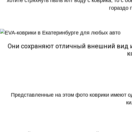
хотите стряхнуть пыль илт воду с коврика, то с о
гораздо 
Они сохраняют отличный внешний вид и
к
Представленные на этом фото коврики имеют о
ки