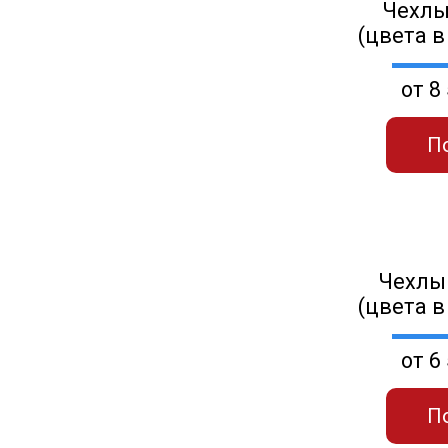
Чехлы
(цвета в
от 8
П
Чехлы
(цвета в
от 6
П