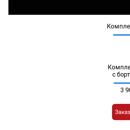
Компле
Компле
с бор
3 9
Заказ