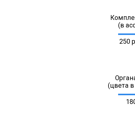
Компле
(в ас
250 
Орган
(цвета в
18