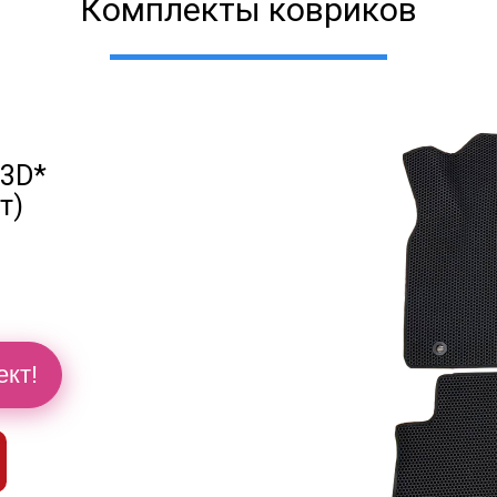
Комплекты ковриков
 3D*
т)
й
ект!