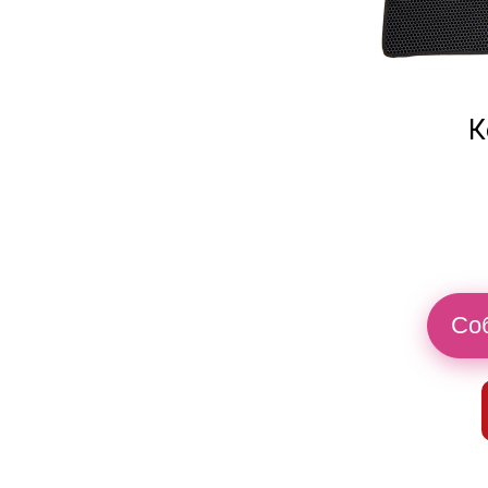
К
Соб