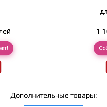
дл
блей
1 1
ект!
Соб
Дополнительные товары: