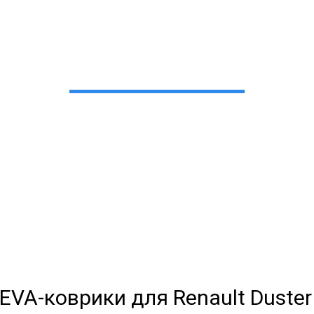
и для Renault Duster (1
в Екатеринбурге
 сами производим НЕУБИВАЕ
EVA-коврики премиум-качеств
полнении с бортиками (3D), так 
EVA-коврики для Renault Duster