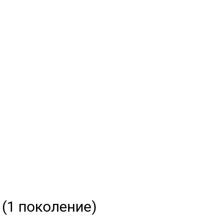
 поколение)
МЫЕ
а
и обычные
 (1 поколение)