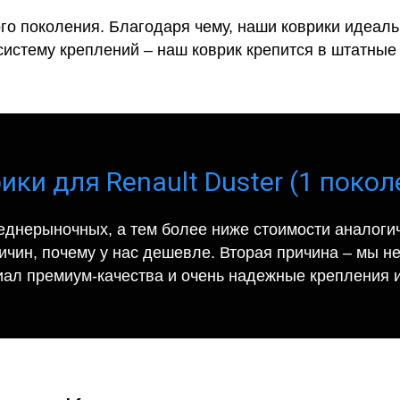
го поколения. Благодаря чему, наши коврики идеальн
систему креплений – наш коврик крепится в штатные 
ки для Renault Duster (1 покол
еднерыночных, а тем более ниже стоимости аналогич
ричин, почему у нас дешевле. Вторая причина – мы н
иал премиум-качества и очень надежные крепления и