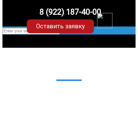
8 (922) 187-40-00
Оставить заявку
EVA-коврики для Renault Kangoo
в Екатеринбурге
Мы сами производим НЕУБИВАЕМЫЕ
EVA-коврики премиум-качества
как в исполнении с бортиками (3D),
так и обычные