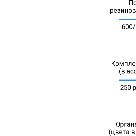
П
резино
600/
Компле
(в ас
250 
Орган
(цвета в