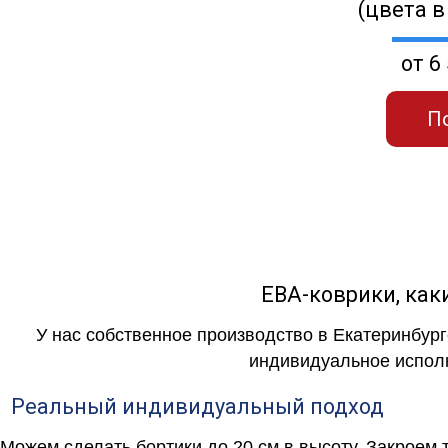
(цвета в
от 6
П
ЕВА-коврики, к
У нас собственное производство в Екатеринбург
индивидуальное исполн
Реальный индивидуальный подход
Можем сделать бортики до 20 см в высоту. Закроем 