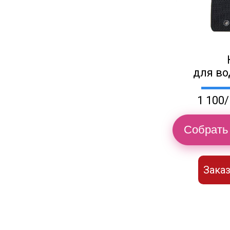
для во
1 100/
Собрать 
Заказ