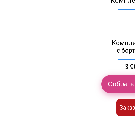
Компле
Компле
с бор
3 9
Собрать 
Заказ