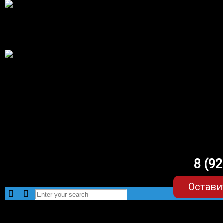
8 (9
Остави