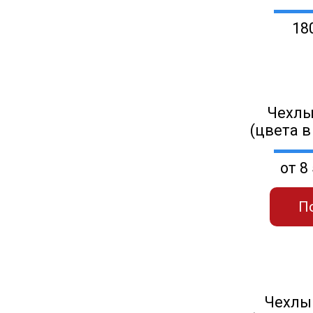
18
Чехлы
(цвета в
от 8
П
Чехлы