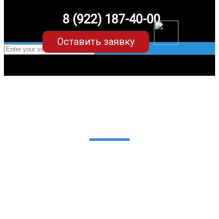
8 (922) 187-40-00
Оставить заявку
EVA-коврики для Toyota C-HR (правый
руль)
в Екатеринбурге
Мы сами производим НЕУБИВАЕМЫЕ
EVA-коврики премиум-качества
как в исполнении с бортиками (3D),
так и обычные