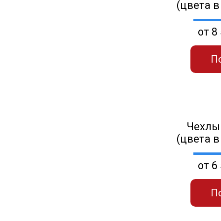
(цвета в
от 8
П
Чехлы
(цвета в
от 6
П