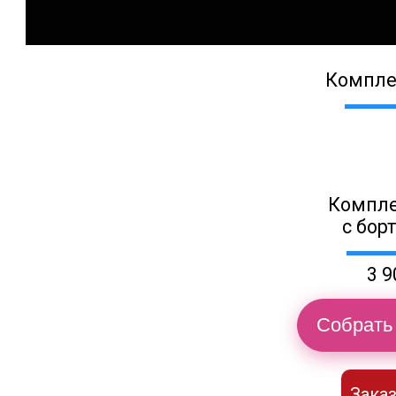
Компле
Компле
с бор
3 9
Собрать 
Заказ