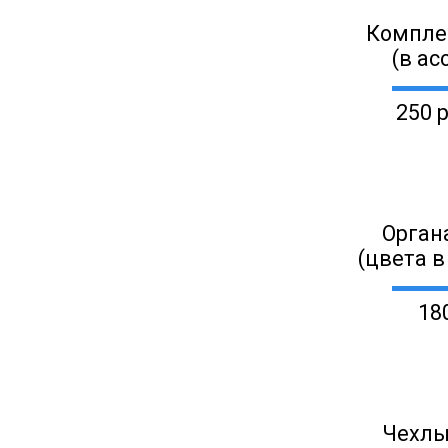
Компле
(в ас
250 
Орган
(цвета в
18
Чехлы