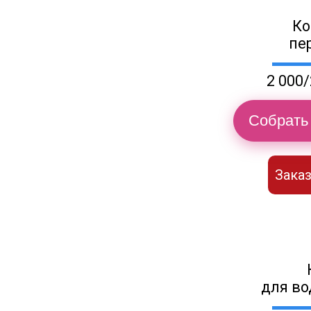
Ко
пе
2 000/
Собрать 
Заказ
для во