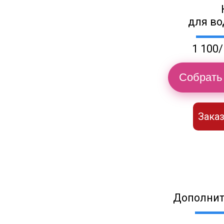
для во
1 100/
Собрать 
Заказ
Дополнит