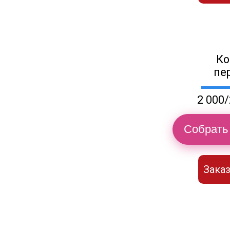
Ко
пе
2 000/
Собрать 
Заказ