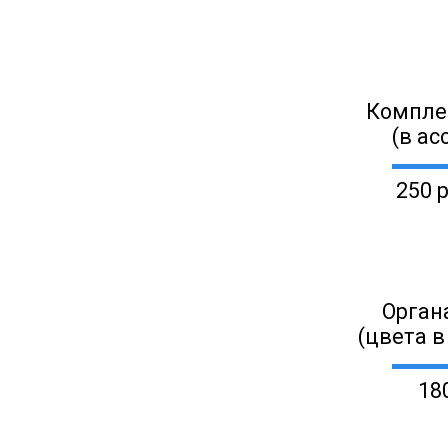
Компле
(в ас
250 
Орган
(цвета в
18