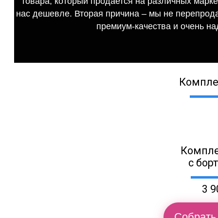
товара, который продается на различных маркет
нас дешевле. Вторая причина – мы не перепрода
премиум-качества и очень на
Компле
Компле
с бор
3 9
Собрать 