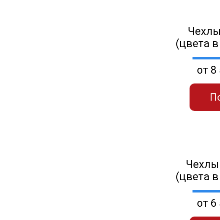
Чехлы
(цвета в
от 8
П
Чехлы
(цвета в
от 6