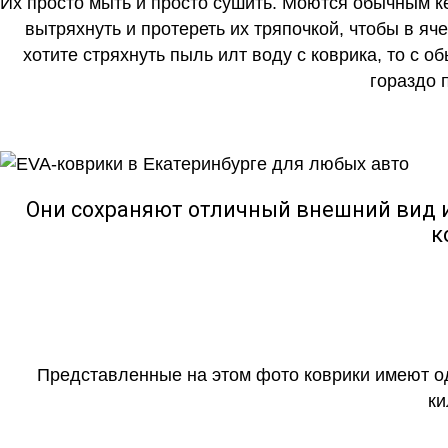
Их просто мыть и просто сушить. Моются обычным ке
вытряхнуть и протереть их тряпочкой, чтобы в яч
хотите стряхнуть пыль илт воду с коврика, то с о
гораздо 
Они сохраняют отличный внешний вид и
к
Представленные на этом фото коврики имеют о
ки