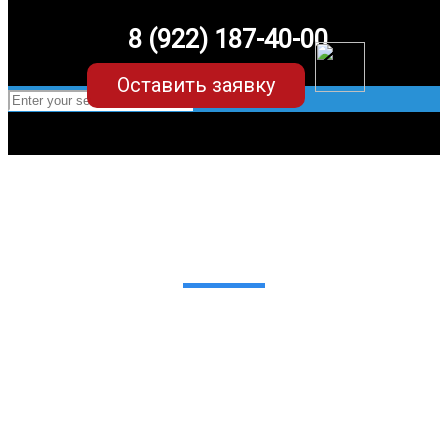
8 (922) 187-40-00
Оставить заявку
EVA-коврики для Volkswagen Touran (3
поколение)
в Екатеринбурге
Мы сами производим НЕУБИВАЕМЫЕ
EVA-коврики премиум-качества
как в исполнении с бортиками (3D),
так и обычные