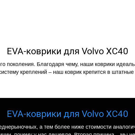
EVA-коврики для Volvo XC40
го поколения. Благодаря чему, наши коврики идеальн
систему креплений – наш коврик крепится в штатные 
EVA-коврики для Volvo XC40
еднерыночных, а тем более ниже стоимости аналогич
ричин, почему у нас дешевле. Вторая причина – мы н