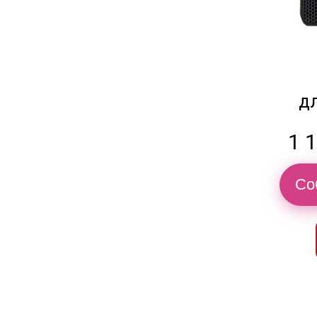
д
1 
Со