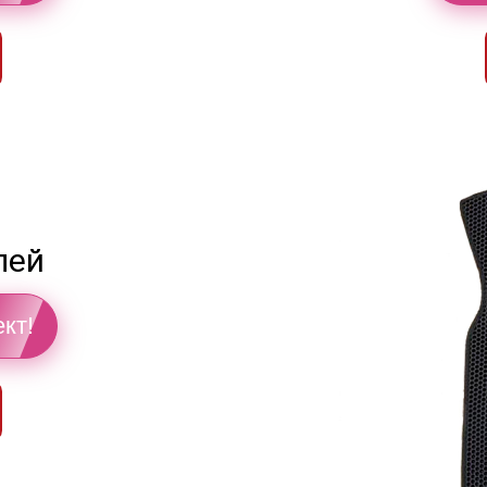
лей
кт!