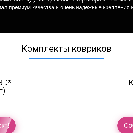
иал премиум-качества и очень надежные крепления и
Комплекты ковриков
3D*
К
т)
кт!
Со