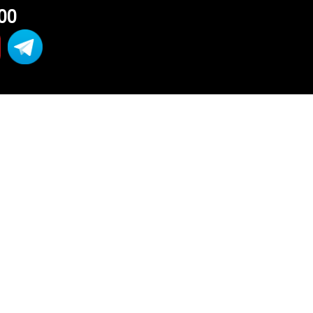
-00
C40
МЫЕ
а
и обычные