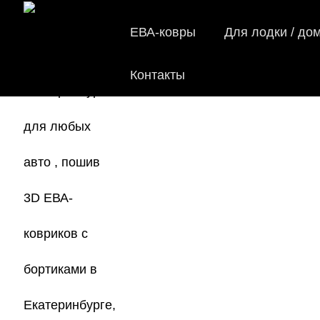
ЕВА-ковры
Для лодки / до
Контакты
EV
Мы
как в ис