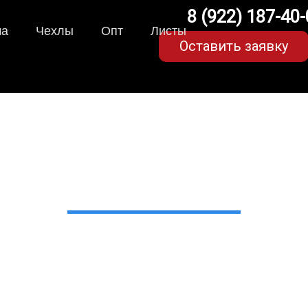
8 (922) 187-40
ма
Чехлы
Опт
Листы
Оставить заявку
A-коврики для Volvo X
в Екатеринбурге
 сами производим НЕУБИВАЕ
EVA-коврики премиум-качеств
полнении с бортиками (3D), так 