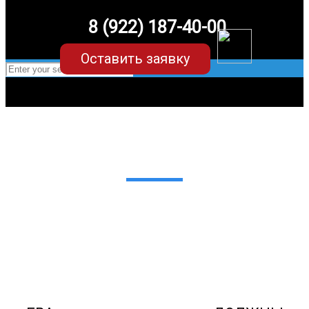
8 (922) 187-40-00
Оставить заявку
EVA-коврики для Chery/Чери
для любых моделей
Мы сами производим НЕУБИВАЕМЫЕ
EVA-коврики премиум-качества
как в исполнении с бортиками (3D),
так и обычные